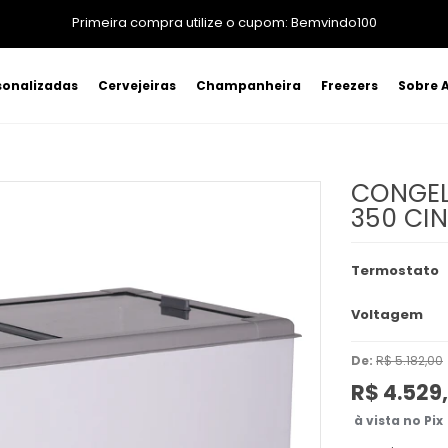
Primeira compra utilize o cupom: Bemvindo100
sonalizadas
Cervejeiras
Champanheira
Freezers
Sobre A
CONGEL
350 CI
Termostato
Voltagem
De:
R$ 5.182,00
R$ 4.529
à vista no Pix