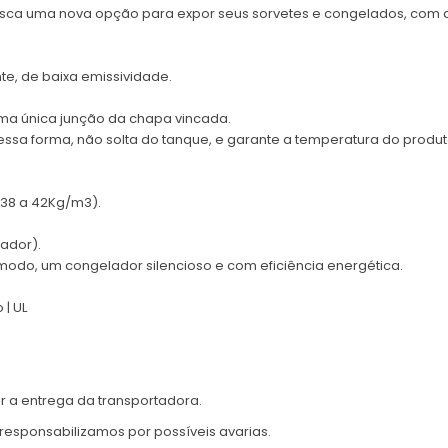
usca uma nova opção para expor seus sorvetes e congelados, com 
te, de baixa emissividade.
uma única junção da chapa vincada.
 Dessa forma, não solta do tanque, e garante a temperatura do produto 
(38 a 42Kg/m3).
ador).
odo, um congelador silencioso e com eficiência energética.
 | UL
r a entrega da transportadora.
responsabilizamos por possíveis avarias.