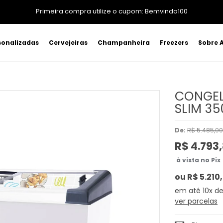
8% OFF para compras no Pix
sonalizadas
Cervejeiras
Champanheira
Freezers
Sobre A
CONGEL
SLIM 3
De:
R$ 5.485,00
R$ 4.793
à vista no Pix
ou
R$ 5.210
10x
d
ver parcelas