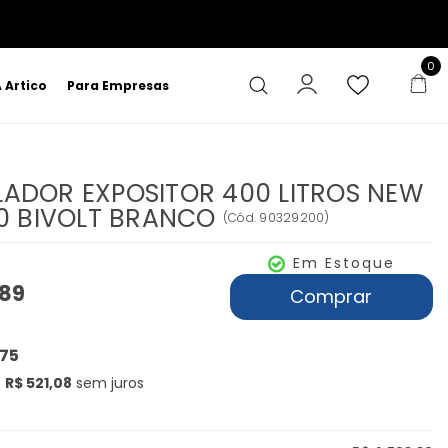
0
 Artico
Para Empresas
ADOR EXPOSITOR 400 LITROS NEW
50 BIVOLT BRANCO
(
Cód.
90329200
)
Em Estoque
,89
Comprar
,75
e
R$ 521,08
sem juros