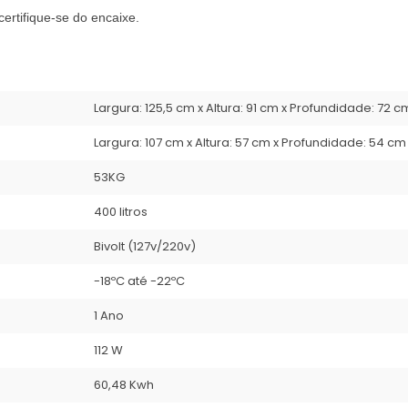
ertifique-se do encaixe.
Largura: 125,5 cm x Altura: 91 cm x Profundidade: 72 c
Largura: 107 cm x Altura: 57 cm x Profundidade: 54 cm
53KG
400 litros
Bivolt (127v/220v)
-18ºC até -22ºC
1 Ano
112 W
60,48 Kwh