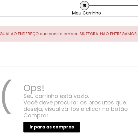
Meu Carrinho
IGUAL AO ENDEREÇO que consta em seu SINTEGRA. NÃO ENTREGAMOS E
:(
Ops!
Seu carrinho está vazio.
Você deve procurar os produtos que
deseja, visualizá-los e clicar no botão
Comprar
Ir para as compras