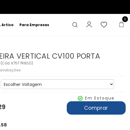
0
 Artico
Para Empresas
EIRA VERTICAL CV100 PORTA
A
(
Cód.
K75T7R6GD
)
avaliações
Em Estoque
29
Comprar
,58