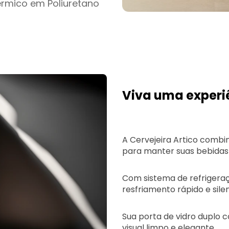
rmico em Poliuretano
Viva uma experiê
A Cervejeira Artico combin
para manter suas bebidas 
Com sistema de refrigera
resfriamento rápido e sile
Sua porta de vidro duplo
visual limpo e elegante.