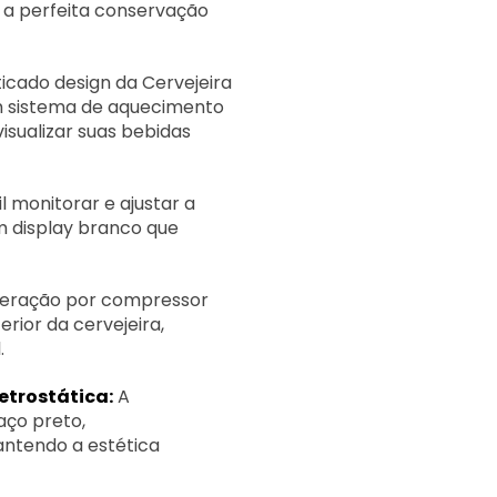
 a perfeita conservação
ticado design da Cervejeira
m sistema de aquecimento
isualizar suas bebidas
il monitorar e ajustar a
m display branco que
geração por compressor
rior da cervejeira,
.
etrostática:
A
aço preto,
ntendo a estética