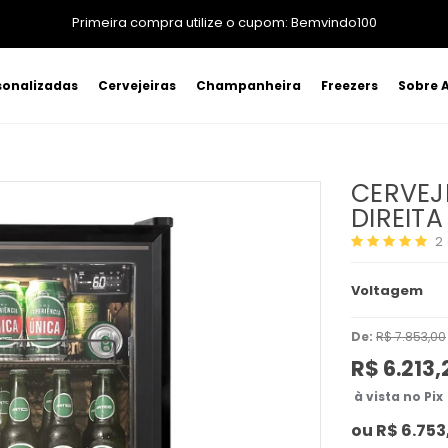
Primeira compra utilize o cupom: Bemvindo100
sonalizadas
Cervejeiras
Champanheira
Freezers
Sobre A
CERVEJ
DIREIT
2
Voltagem
De:
R$ 7.853,00
R$ 6.213,
à vista no Pix
ou
R$ 6.753