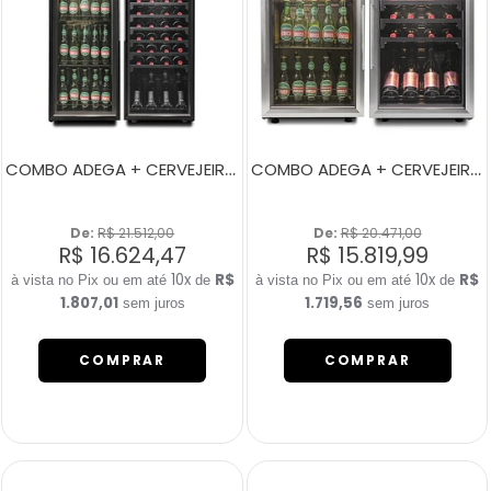
COMBO ADEGA + CERVEJEIRA 200 LITROS
COMBO ADEGA + CERVEJEIRA 100 LITROS SMART
De: 
R$ 21.512,00
De: 
R$ 20.471,00
R$ 16.624,47
R$ 15.819,99
10x
R$
10x
R$
de
de
1.807,01
1.719,56
sem juros
sem juros
COMPRAR
COMPRAR