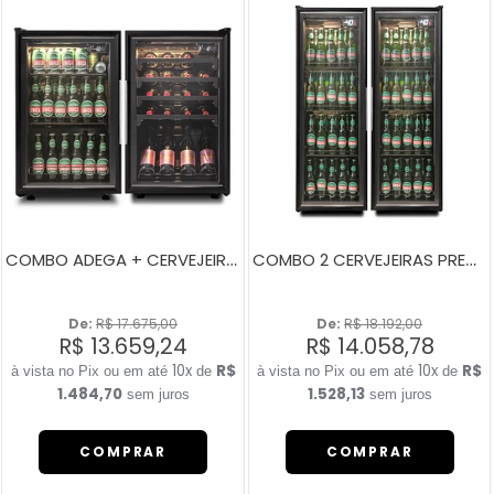
COMBO ADEGA + CERVEJEIRA 100 LITROS
COMBO 2 CERVEJEIRAS PREMIUM ARTICO CV200
De: 
R$ 17.675,00
De: 
R$ 18.192,00
R$ 13.659,24
R$ 14.058,78
10x
R$
10x
R$
de
de
1.484,70
1.528,13
sem juros
sem juros
COMPRAR
COMPRAR