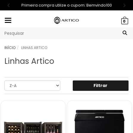
Primeira compra utilize o cupom: Bemvindo100
Mudar
0
navegação
INÍCIO
LINHAS ARTICO
Linhas Artico
Filtrar