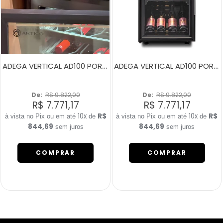
ADEGA VERTICAL AD100 PORTA NA DIREITA
ADEGA VERTICAL AD100 PORTA ESQUERDA
De: 
R$ 9.822,00
De: 
R$ 9.822,00
R$ 7.771,17
R$ 7.771,17
10x
R$
10x
R$
de
de
844,69
844,69
sem juros
sem juros
COMPRAR
COMPRAR