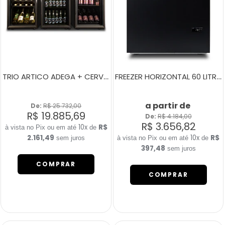
TRIO ARTICO ADEGA + CERVEJEIRA + CHAMPANHEIRA
FREEZER HORIZONTAL 60 LITROS FH80C PRETO
a partir de
De: 
R$ 25.732,00
R$ 19.885,69
De: 
R$ 4.184,00
R$ 3.656,82
10x
R$
de
2.161,49
10x
R$
sem juros
de
397,48
sem juros
COMPRAR
COMPRAR