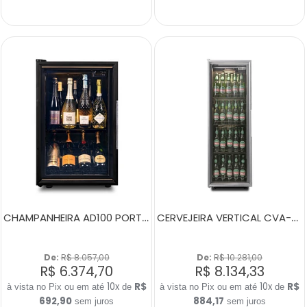
CHAMPANHEIRA AD100 PORTA ESQUERDA
CERVEJEIRA VERTICAL CVA-200 SMART PORTA ESQUERDA
De: 
R$ 8.057,00
De: 
R$ 10.281,00
R$ 6.374,70
R$ 8.134,33
10x
R$
10x
R$
de
de
692,90
884,17
sem juros
sem juros