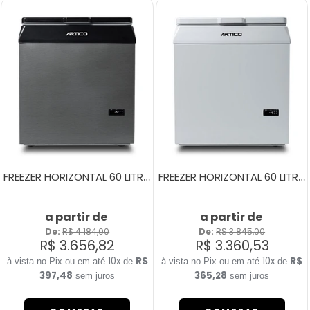
FREEZER HORIZONTAL 60 LITROS FH80C ESCOVADO
FREEZER HORIZONTAL 60 LITROS FH80B BRANCO
a partir de
a partir de
De: 
R$ 4.184,00
De: 
R$ 3.845,00
R$ 3.656,82
R$ 3.360,53
10x
R$
10x
R$
de
de
397,48
365,28
sem juros
sem juros