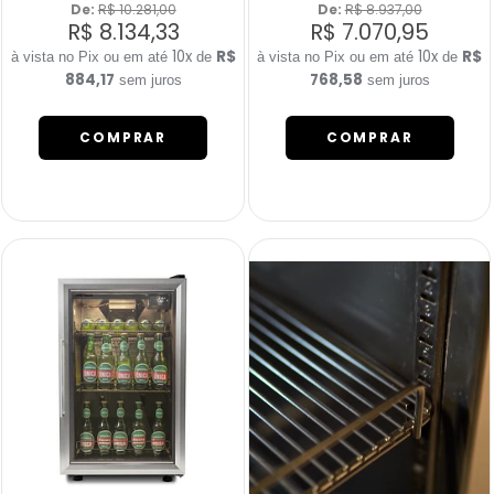
De: 
R$ 10.281,00
De: 
R$ 8.937,00
R$ 8.134,33
R$ 7.070,95
10x
R$
10x
R$
de
de
884,17
768,58
sem juros
sem juros
COMPRAR
COMPRAR