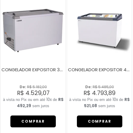
CONGELADOR EXPOSITOR 380 LITROS ECO 350 BRANCO
CONGELADOR EXPOSITOR 400 LITROS NEW SLIM 350 BIVOLT CINZA
De: 
R$ 5.182,00
De: 
R$ 5.485,00
R$ 4.529,07
R$ 4.793,89
10x
R$
10x
R$
de
de
492,29
521,08
sem juros
sem juros
COMPRAR
COMPRAR