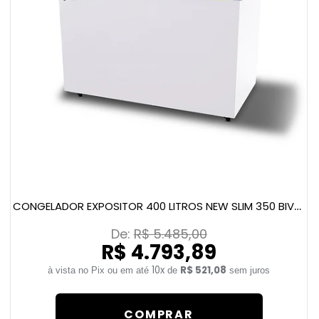
CONGELADOR EXPOSITOR 400 LITROS NEW SLIM 350 BIVOLT AMARELO
De: 
R$ 5.485,00
R$ 4.793,89
10x
R$ 521,08
de
sem juros
COMPRAR