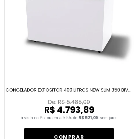
CONGELADOR EXPOSITOR 400 LITROS NEW SLIM 350 BIVOLT CINZA
De: 
R$ 5.485,00
R$ 4.793,89
10x
R$ 521,08
de
sem juros
COMPRAR