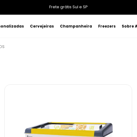
Frete grátis Sul e SP
sonalizadas
Cervejeiras
Champanheira
Freezers
Sobre A
ROS