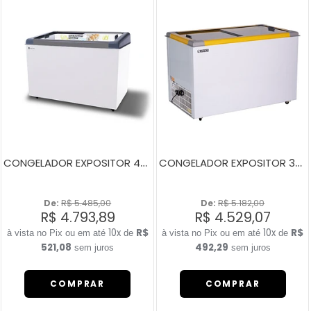
CONGELADOR EXPOSITOR 400 LITROS NEW SLIM 350 BIVOLT CINZA
CONGELADOR EXPOSITOR 380 LITROS ECO 350 AMARELO
De: 
R$ 5.485,00
De: 
R$ 5.182,00
R$ 4.793,89
R$ 4.529,07
10x
R$
10x
R$
de
de
521,08
492,29
sem juros
sem juros
COMPRAR
COMPRAR