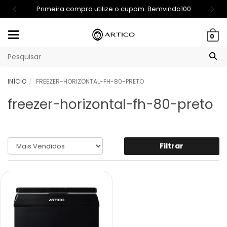
Primeira compra utilize o cupom: Bemvindo100
Mudar
0
navegação
INÍCIO
FREEZER-HORIZONTAL-FH-80-PRETO
freezer-horizontal-fh-80-preto
Filtrar