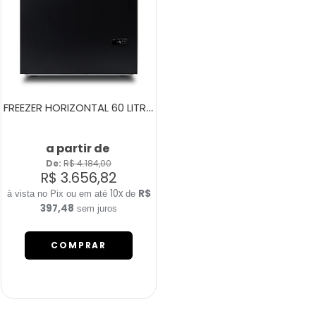
FREEZER HORIZONTAL 60 LITROS FH80C PRETO
a partir de
De: 
R$ 4.184,00
R$ 3.656,82
10x
R$
de
397,48
sem juros
COMPRAR