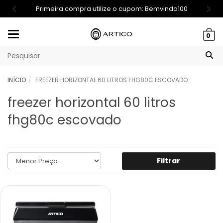
Primeira compra utilize o cupom: Bemvindo100
Mudar
0
navegação
INÍCIO
FREEZER HORIZONTAL 60 LITROS FHG80C ESCOVADO
freezer horizontal 60 litros
fhg80c escovado
Filtrar