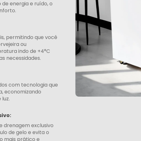
de energia e ruído, o
nforto.
is, permitindo que você
rvejeira ou
eratura indo de +4°C
uas necessidades.
ados com tecnologia que
ca, economizando
 luz.
ivo:
de drenagem exclusivo
lo de gelo e evita o
o mais prático e