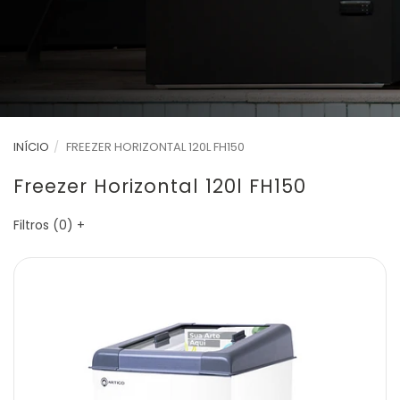
INÍCIO
FREEZER HORIZONTAL 120L FH150
Freezer Horizontal 120l FH150
Filtros (
0
)
+