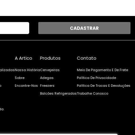
CADASTRAR
A Artico
Produtos
Contato
alizadas
Nossa História
Cervejeiras
Meio De Pagamento E De Frete
Sobre
Adegas
Política De Privacidade
o
Encontre-Nos
Freezers
Política De Trocas E Devoluções
Balcões Refrigerados
Trabalhe Conosco
da