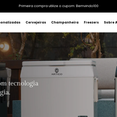
Primeira compra utilize o cupom: Bemvindo100
sonalizadas
Cervejeiras
Champanheira
Freezers
Sobre A