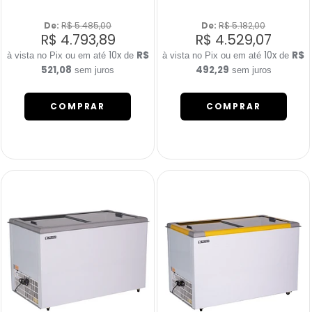
De: 
R$ 5.485,00
De: 
R$ 5.182,00
R$ 4.793,89
R$ 4.529,07
10x
R$
10x
R$
de
de
521,08
492,29
sem juros
sem juros
COMPRAR
COMPRAR