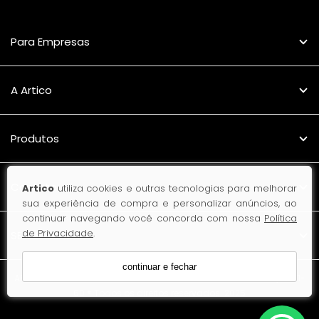
Para Empresas
A Artico
Produtos
Contato
Artico
utiliza cookies e outras tecnologias para melhorar
sua experiência de compra e personalizar anúncios, ao
continuar navegando você concorda com nossa
Política
de Privacidade
.
SELOS
continuar e fechar
ARTICO INDUSTRIA DE REFRIGERACAO LTDA - CNPJ: 82.638.685/0001-
60 ® Todos os direitos reservados. 2025