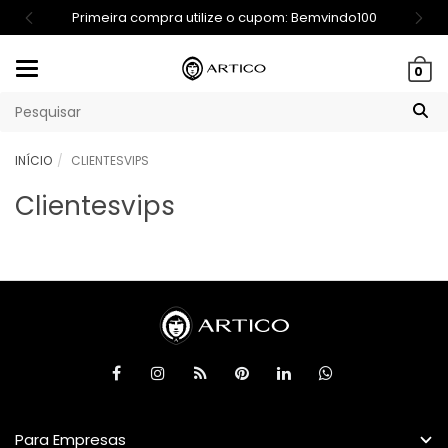
Primeira compra utilize o cupom: Bemvindo100
Mudar
0
navegação
INÍCIO
CLIENTESVIPS
Clientesvips
Para Empresas