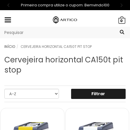
Primeira compra utilize o cupom: Bemvindo100
Mudar
0
navegação
INÍCIO
CERVEJEIRA HORIZONTAL CA150T PIT STOP
Cervejeira horizontal CA150t pit
stop
Filtrar