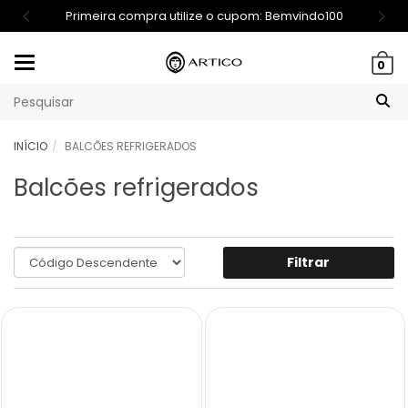
Primeira compra utilize o cupom: Bemvindo100
Mudar
0
navegação
INÍCIO
BALCÕES REFRIGERADOS
Balcões refrigerados
Filtrar