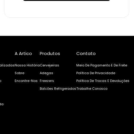
A Artico
Produtos
Contato
alizadas
Nossa História
Cervejeiras
Meio De Pagamento E De Frete
Sobre
Adegas
Política De Privacidade
o
Encontre-Nos
Freezers
Política De Trocas E Devoluções
Balcões Refrigerados
Trabalhe Conosco
da