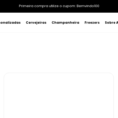
Primeira compra utilize o cupom: Bemvindo100
sonalizadas
Cervejeiras
Champanheira
Freezers
Sobre A