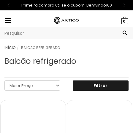
Primeira compra utilize o cupom: Bemvindo100
Mudar
0
navegação
INÍCIO
BALCÃO REFRIGERADO
Balcão refrigerado
Filtrar